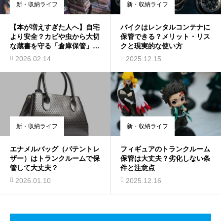
新・収納ライフ
新・収納ライフ
【本が増えすぎた人へ】自宅
バイクはレンタルコンテナに
より安全？カビや虫から大切
保管できる？メリット・リス
な蔵書を守る「倉庫保管」完
クと現実的な使い方
全ガイド
2026.02.14
2025.12.15
新・収納ライフ
新・収納ライフ
エナメルバッグ（パテントレ
フィギュアのトランクルーム
ザー）はトランクルームで保
保管は大丈夫？劣化しない条
管して大丈夫？
件と注意点
2026.01.10
2025.12.16